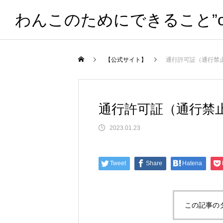
わんこのためにできること”one 
【公式サイト】
通行許可証（通行禁
通行許可証（通行禁
2023.01.23
Tweet
Share
Hatena
この記事の