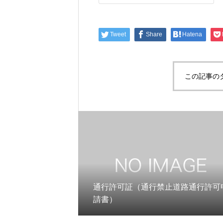
Tweet
Share
Hatena
この記事の
通行許可証（通行禁止道路通行許可
請書）