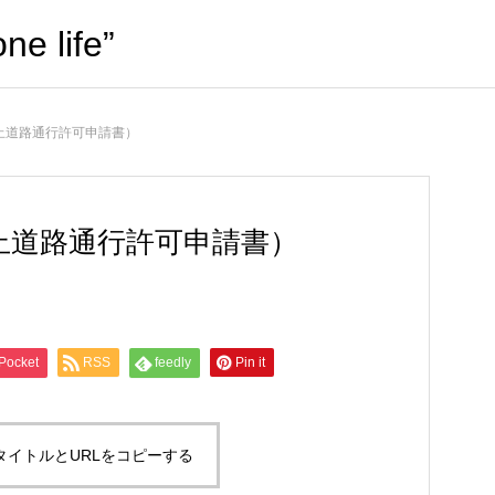
life”
止道路通行許可申請書）
止道路通行許可申請書）
Pocket
RSS
feedly
Pin it
タイトルとURLをコピーする