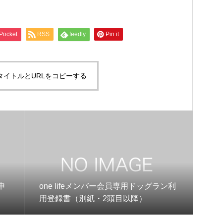
Pocket
RSS
feedly
Pin it
タイトルとURLをコピーする
申
one lifeメンバー会員専用ドッグラン利
用登録書（別紙・2頭目以降）