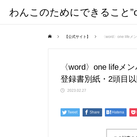
わんこのためにできること”one 
【公式サイト】
〈word〉one l
〈word〉one li
登録書別紙・2頭目以
2023.02.27
Tweet
Share
Hatena