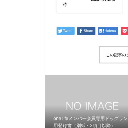
時
Tweet
Share
Hatena
この記事の
one lifeメンバー会員専用ドッグラ
用登録書（別紙・2頭目以降）