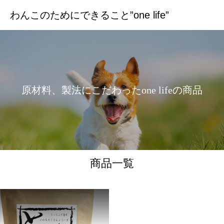
わんこのためにできること”one life”
原
材
料
、
製
法
に
こ
だ
わ
っ
た
o
n
e
l
i
f
e
の
商
品
商品一覧